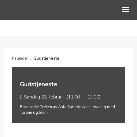
OM OSS
VÅRE OMRÅDER
Kalender
/
Gudstjeneste
KALENDER
PODCAST
Gudstjeneste
Søndag 22. februar (11:00 — 13:00)
Barnekirke Preken av Asle Stølsdokken Lovsang med
Torunn og team