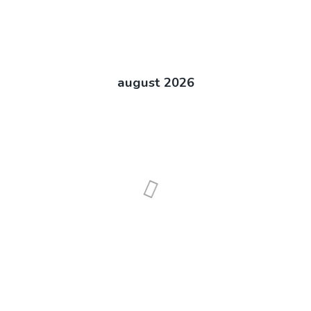
august
2026
6
7
13
14
20
21