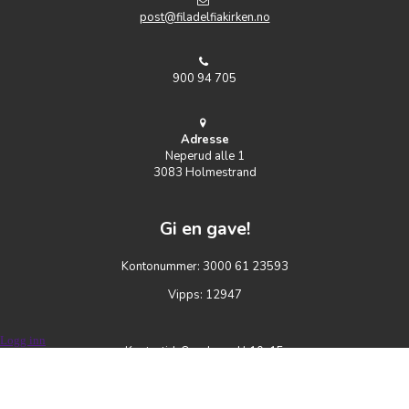
post@filadelfiakirken.no
900 94 705
Adresse
Neperud alle 1
3083 Holmestrand
Gi en gave!
Kontonummer: 3000 61 23593
Vipps: 12947
Logg inn
Kontortid: Onsdager kl 10-15