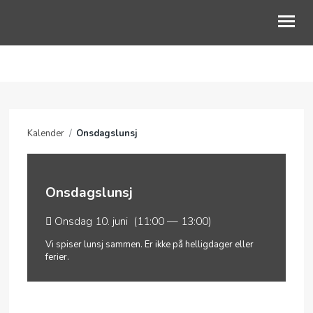
OM OSS
VÅRE OMRÅDER
Kalender
/
Onsdagslunsj
KALENDER
PODCAST
Onsdagslunsj
Onsdag 10. juni (11:00 — 13:00)
Vi spiser lunsj sammen. Er ikke på helligdager eller
ferier.