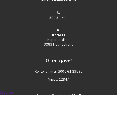
post@filadelfiakirken.no
900 94 705
Adresse
Neperud alle 1
3083 Holmestrand
Gi en gave!
Kontonummer: 3000 61 23593
Vipps: 12947
Logg inn
Kontortid: Onsdager kl 10-15