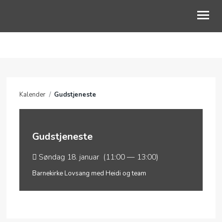
OM OSS
VÅRE OMRÅDER
Kalender
/
Gudstjeneste
KALENDER
PODCAST
Gudstjeneste
Søndag 18. januar (11:00 — 13:00)
Barnekirke Lovsang med Heidi og team