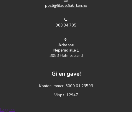
post@filadelfiakirken.no
900 94 705
Adresse
Neperud alle 1
3083 Holmestrand
Gi en gave!
Kontonummer: 3000 61 23593
Vipps: 12947
Logg inn
Kontortid: Onsdager kl 10-15