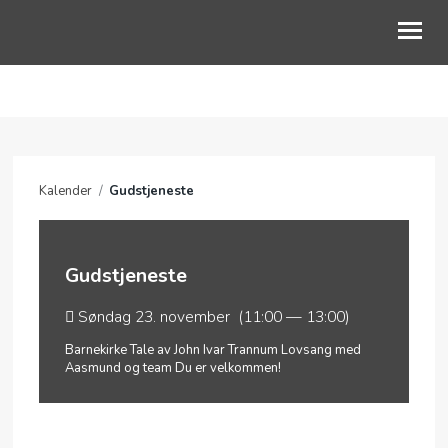
OM OSS
VÅRE OMRÅDER
Kalender
/
Gudstjeneste
KALENDER
PODCAST
Gudstjeneste
Søndag 23. november (11:00 — 13:00)
Barnekirke Tale av John Ivar Trannum Lovsang med
Aasmund og team Du er velkommen!