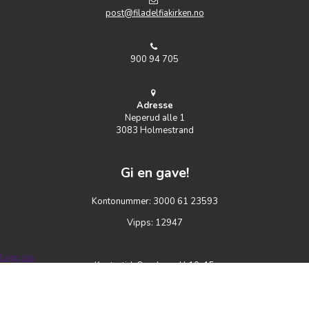
post@filadelfiakirken.no
900 94 705
Adresse
Neperud alle 1
3083 Holmestrand
Gi en gave!
Kontonummer: 3000 61 23593
Vipps: 12947
Logg inn
Kontortid: Onsdager kl 10-15