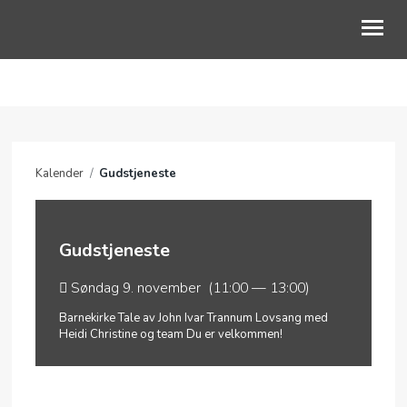
OM OSS
VÅRE OMRÅDER
Kalender
/
Gudstjeneste
KALENDER
PODCAST
Gudstjeneste
Søndag 9. november (11:00 — 13:00)
Barnekirke Tale av John Ivar Trannum Lovsang med
Heidi Christine og team Du er velkommen!